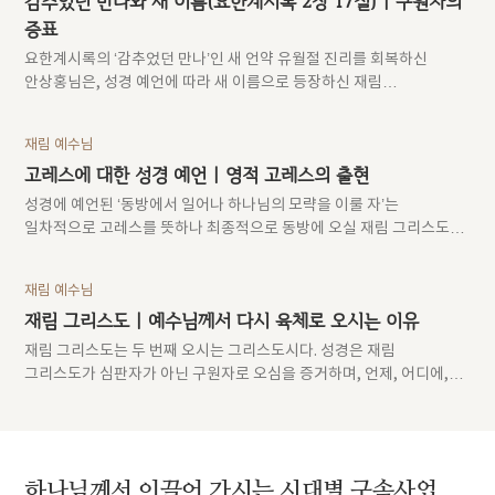
감추었던 만나와 새 이름(요한계시록 2장 17절) | 구원자의
증표
요한계시록의 ‘감추었던 만나’인 새 언약 유월절 진리를 회복하신
안상홍님은, 성경 예언에 따라 새 이름으로 등장하신 재림
그리스도이시다.
재림 예수님
고레스에 대한 성경 예언
| 영적 고레스의 출현
성경에 예언된 ‘동방에서 일어나 하나님의 모략을 이룰 자’는
일차적으로 고레스를 뜻하나 최종적으로 동방에 오실 재림 그리스도를
가리킨다.
재림 예수님
재림 그리스도
| 예수님께서 다시 육체로 오시는 이유
재림 그리스도는 두 번째 오시는 그리스도시다. 성경은 재림
그리스도가 심판자가 아닌 구원자로 오심을 증거하며, 언제, 어디에,
어떤 모습으로 임하실지 예언하고 있다.
하나님께서 이끌어 가시는
시대별 구속사업