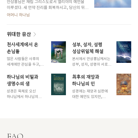
안상홍님은 재림 그리스도로서 엘리야의 예언을
이루셨다. 새 언약 진리를 회복하시고, 당신의 뒤에
나타날 구원자인 어머니 하나님을 증거하셨다.
어머니 하나님
위대한 유산
천사세계에서 온
성부, 성자, 성령
손님들
성삼위일체 해설
많은 사람들은 사후의
본서에서 안상홍님께서는
세계에만 관심을 두고,
성부, 성자, 성령이 서로
우리가 이 땅에 태어나기
다른 분이 아닌 한 분
이전에 어디에 있었는가에
아버지 하나님이시라는
하나님의 비밀과
최후의 재앙과
대해서는 깊이 생각하지
성경의 가르침을
생명수의 샘
하나님의 인
않는다. 본서에서
전하셨다.
성경은 육체로 오신
성경에는 재앙과 심판에
안상홍님께서는 바로 이
하나님께서 하나님의
대한 예언도 있지만,
사실에 대해 자세히
비밀인 동시에 생명수의
하나님께서 그 심판
설명하셨다.
샘이라는 사실을 알려주고
가운데에서 성도들을
있다.
구원하시기 위해 허락하신
진리도 담겨 있다.
FAQ