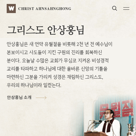
Search
WATV
CHRIST AHNSAHNGHONG
그
리
스
도
안
상
홍
님
안상홍님은 새 언약 유월절을 비롯해 2천 년 전 예수님이
본보이시고
사도들이 지킨 구원의 진리를 회복하신
분이다. 오늘날 수많은 교회가
무심코 지켜온 비성경적
교리를 타파하고 하나님에 대한 올바른 신앙의
기틀을
마련하신 그분을 가리켜 성경은 재림하신 그리스도,
우리의 하나님이라 일컫는다.
안상홍님 소개