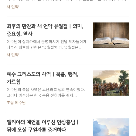
새 언약
최후의 만찬과 새 언약 유월절
| 의미,
중요성, 역사
예수님이 십자가에서 운명하시기 전날 제자들에게
베푸신 최후의 만찬은 ‘유월절’이다. 유월절은
그리스도의 유언이자, 영생의 약속이 담긴 진리다.
새 언약
예수 그리스도의 사역
| 복음, 행적,
가르침
예수님의 복음 사역은 고난과 희생의 연속이었다.
그러나 예수님은 천국 복음 전하기를 쉬지
않으시고 마침내 십자가 희생으로 새 언약을
초림 예수님
세우셨다.
엘리야의 예언을 이루신 안상홍님 |
뒤에 오실 구원자를 증거하다