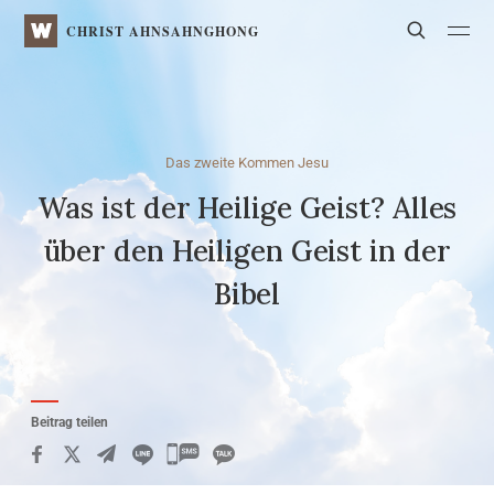
WATV
Search
CHRIST AHNSAHNGHONG
Das zweite Kommen Jesu
Was ist der Heilige Geist? Alles
über den Heiligen Geist in der
Bibel
Beitrag teilen
카
카