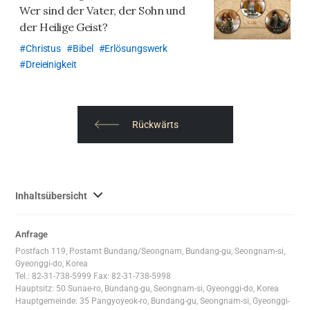
하
Wer sind der Vater, der Sohn und
기
der Heilige Geist?
Christus
Bibel
Erlösungswerk
Dreieinigkeit
Rückwärts
사
Inhaltsübersicht
이
트
Anfrage
맵
Postfach 119, Postamt Bundang/Seongnam, Bundang-gu, Seongnam-si,
전
Gyeonggi-do, Korea
체
Tel.: 82-31-738-5999 Fax: 82-31-738-5998
Hauptsitz: 50 Sunae-ro, Bundang-gu, Seongnam-si, Gyeonggi-do, Korea
보
Hauptgemeinde: 35 Pangyoyeok-ro, Bundang-gu, Seongnam-si, Gyeonggi-