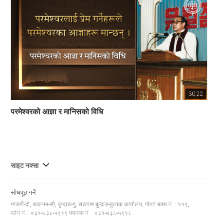
30:22
परमेश्वरको आज्ञा र मानिसको विधि
사
साइट नक्सा
이
트
सोधपूछ गर्ने
맵
ग्यङगी-दो, सङनाम-सी, बुन्दाङ-गु, सङनाम बुन्दाङ-हुलाक कार्यालय, पोस्ट बक्स नं. : ११९,
전
फोन नं. : ०३१-७३८-५९९९ फ्याक्स नं. : ०३१-७३८-५९९८