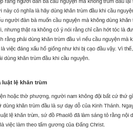
 rằng người đàn bà cầu nguyện mà không trùm đầu lại 
i này có nghĩa là hãy dùng khăn trùm đầu khi cầu nguy
ếu người đàn bà muốn cầu nguyện mà không dùng khăn t
i, nhưng thật ra không có ý nói rằng chỉ cần hớt tóc là đ
h rằng phải dùng khăn trùm đầu vì nếu cầu nguyện mà 
y là việc đáng xấu hổ giống như khi bị cạo đầu vậy. Vì th
ải dùng khăn trùm đầu khi cầu nguyện.
 luật lệ khăn trùm
ện hoặc thờ phượng, người nam không đội bất cứ thứ gì
 dùng khăn trùm đầu là sự dạy dỗ của Kinh Thánh. Ngay
ề luật lệ khăn trùm, sứ đồ Phaolô đã làm sáng tỏ rằng nội
là việc làm theo tấm gương của Đấng Christ.