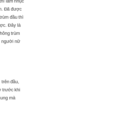
thì làm nhục
ện. Đã được
rùm đầu thì
ược. Đây là
không trùm
ế, người nữ
 trên đầu,
 trước khi
 dung mà