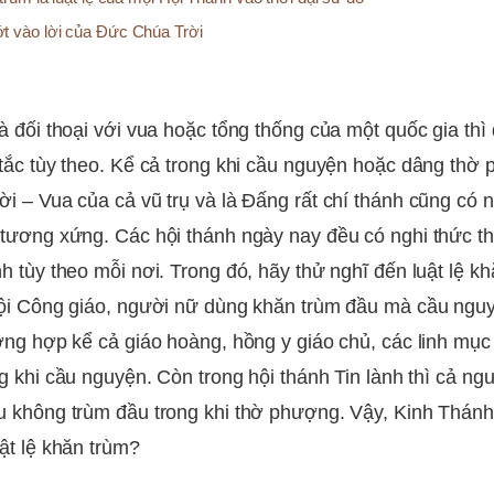
t vào lời của Đức Chúa Trời
à đối thoại với vua hoặc tổng thống của một quốc gia th
tắc tùy theo. Kể cả trong khi cầu nguyện hoặc dâng thờ
i – Vua của cả vũ trụ và là Đấng rất chí thánh cũng có n
tương xứng. Các hội thánh ngày nay đều có nghi thức 
h tùy theo mỗi nơi. Trong đó, hãy thử nghĩ đến luật lệ kh
hội Công giáo, người nữ dùng khăn trùm đầu mà cầu ngu
ờng hợp kể cả giáo hoàng, hồng y giáo chủ, các linh mụ
ng khi cầu nguyện. Còn trong hội thánh Tin lành thì cả ng
 không trùm đầu trong khi thờ phượng. Vậy, Kinh Thán
uật lệ khăn trùm?