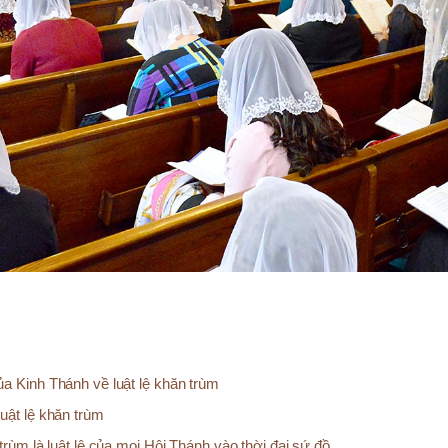
a Kinh Thánh về luật lệ khăn trùm
uật lệ khăn trùm
trùm là luật lệ của mọi Hội Thánh vào thời đại sứ đồ