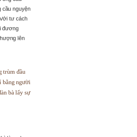
g cầu nguyện
 Với tư cách
ài đương
phượng lên
g trùm đầu
Ví bằng người
đàn bà lấy sự