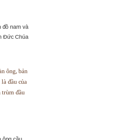
nh đồ nam và
ên Đức Chúa
àn ông, bản
 là đầu của
à trùm đầu
n ông cầu