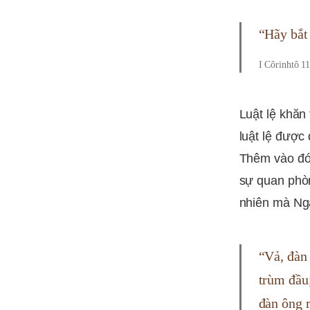
“Hãy bắt
I Côrinhtô 11
Luật lệ khăn 
luật lệ được
Thêm vào đó,
sự quan phòn
nhiên mà Ngà
“Vả, đàn 
trùm đầu
đàn ông r