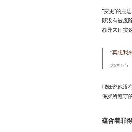
“变更”的意
既没有被废
教导来证实
“莫想我
太5章17节
耶稣说他没
保罗所遵守
蕴含着罪