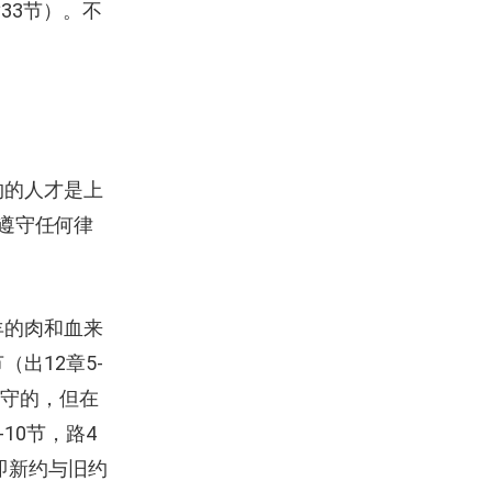
33节）。不
约的人才是上
用遵守任何律
羊的肉和血来
出12章5-
遵守的，但在
10节，路4
，即新约与旧约