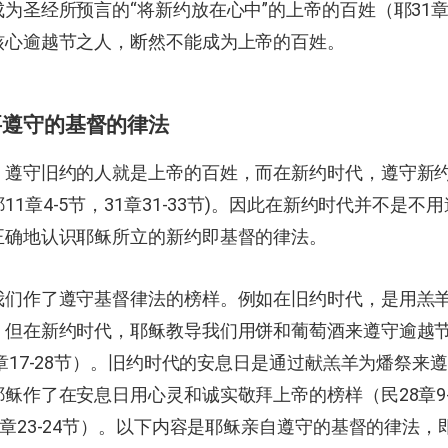
为圣经所预言的“将新约放在心中”的上帝的百姓（耶31章
核心逾越节之人，断然不能成为上帝的百姓。
要遵守的基督的律法
，遵守旧约的人就是上帝的百姓，而在新约时代，遵守新
11章4-5节，31章31-33节)。因此在新约时代并不是不
正确地认识耶稣所立的新约即基督的律法。
我们作了遵守基督律法的榜样。例如在旧约时代，是用羔
但在新约时代，耶稣教导我们用饼和葡萄酒来遵守逾越节（
6章17-28节）。旧约时代的安息日是通过献羔羊为燔祭来
稣作了在安息日用心灵和诚实敬拜上帝的榜样（民28章9-
4章23-24节）。以下内容是耶稣亲自遵守的基督的律法