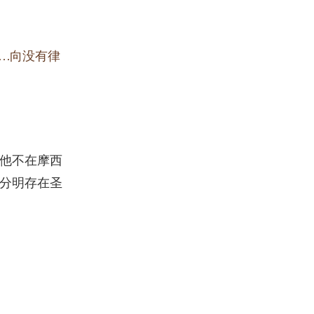
…向没有律
说他不在摩西
，分明存在圣