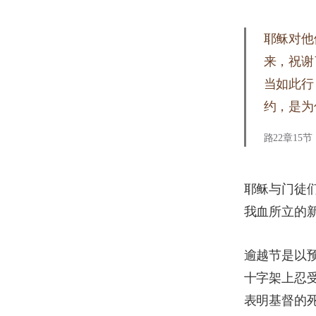
耶稣对他
来，祝谢
当如此行
约，是为
路22章15节，
耶稣与门徒
我血所立的
逾越节是以
十字架上忍
表明基督的死