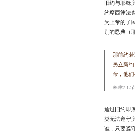
旧约与耶稣
约摩西律法
为上帝的子
别的恩典（耶3
那前约若
另立新约
帝，他们
来8章7-12节
通过旧约即摩
类无法遵守
谁，只要遵