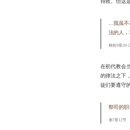
得救。但这
…我虽不
法的人，
林前9章20-
在初代教会
的律法之下
徒们要遵守
祭司的职
来7章12节