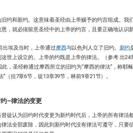
为旧约和新约。这意味着圣经由上帝赐予的约言组成。我
救恩，就必须留意圣经中的上帝的约言，且要正确地认识
年前出埃及当时，上帝通过
摩西
与以色列人立了旧约。
新约
这世上设立的。上帝的约既是上帝的律法。（参考 出24章
因此，圣经称通过摩西所立的旧约为“摩西的律法”，称耶
法”（拉7章6节，徒13章39节，林前9章21节）。
约–律法的变更
基督徒认为旧约时代变更为新约时代后，上帝的所有律法
的律法全部废除，因此到新约时代没有律法可遵守，只要