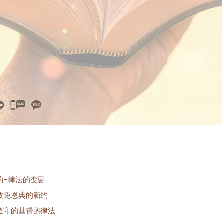
카
카
오
톡
공
유
约–律法的变更
赦免恩典的新约
遵守的基督的律法