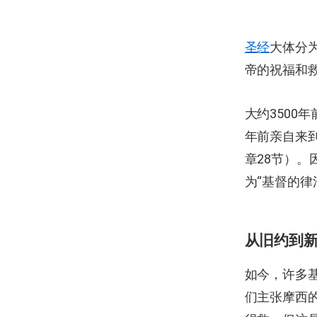
圣经
大体分
帝的祝福和
大约3500
年前亲自来到
章28节）。
为“基督的律
从旧约到新
如今，许多
们主张摩西