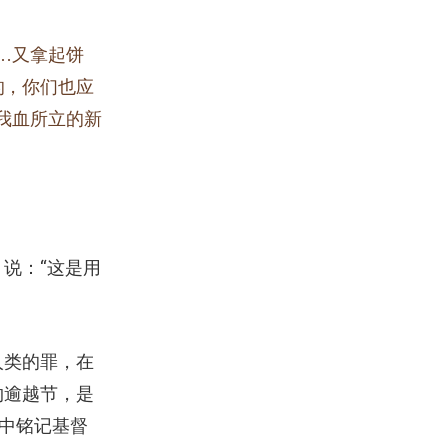
…又拿起饼
的，你们也应
我血所立的新
说：“这是用
人类的罪，在
约逾越节，是
心中铭记基督