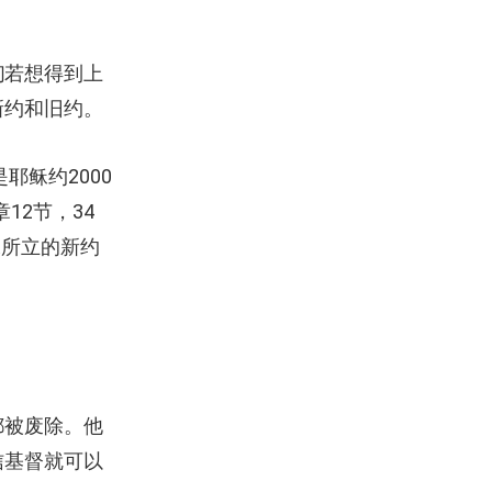
们若想得到上
新约和旧约。
是耶稣约2000
12节，34
稣所立的新约
都被废除。他
信基督就可以