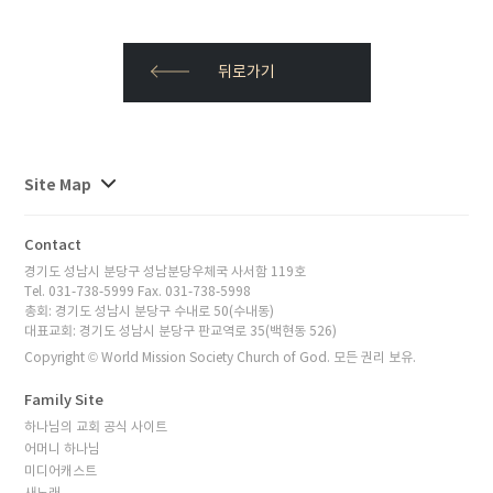
뒤로가기
사이트맵
Site Map
전체보기
Contact
경기도 성남시 분당구 성남분당우체국 사서함 119호
Tel. 031-738-5999 Fax. 031-738-5998
총회: 경기도 성남시 분당구 수내로 50(수내동)
대표교회: 경기도 성남시 분당구 판교역로 35(백현동 526)
Copyright © World Mission Society Church of God. 모든 권리 보유.
Family Site
하나님의 교회 공식 사이트
어머니 하나님
미디어캐스트