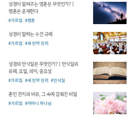
성경이 알려주는 영혼은 무엇인가?
|
영혼은 존재한다
가르침
영혼
성경이 말하는 수건 규례
가르침
새 언약 진리
성경의 안식일은 무엇인가?
| 안식일의
유래, 요일, 의미, 중요성
가르침
새 언약 진리
안식일
혼인 잔치의 비유, 그 속에 감춰진 비밀
가르침
어머니 하나님