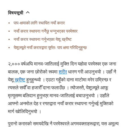
오
톡
공
विषयसूची
유
पाप-क्षमाको लागि स्थापित नयाँ करार
नयाँ करार स्थापना गर्नेछु भन्नुभएका परमेश्वर
नयाँ करार स्थापना गर्नुभएका येशू ख्रीष्ट
येशूज्यूले नयाँ करारद्वारा पूर्णतः पाप क्षमा गरिदिनुहुन्छ
२,००० वर्षअघि मानव-जातिलाई मुक्ति दिन यहोवा परमेश्वर एक जना
बालक, एक जना छोरोको रूपमा
शरीर
धारण गरी आउनुभयो । उहाँ नै
येशू
ख्रीष्ट
हुनुहुन्थ्यो । एउटा गहूँको दाना माटोमा मरेर उम्रिन्छ र
त्यसले सयौँ वा हजारौँ दाना फलाउँछ । त्योजस्तै, येशूज्यूले आफू
मृत्युसम्म बलिदान हुनुभएर मानव-जातिलाई बचाउनुभयो । उहाँले
आफ्नो अनमोल देह र रगतद्वारा नयाँ करार स्थापना गर्नुभई मुक्तिको
मार्ग खोलिदिनुभयो ।
पुरानो करारको समयदेखि नै परमेश्वरले अगमवक्ताहरूद्वारा, यस अमूल्य