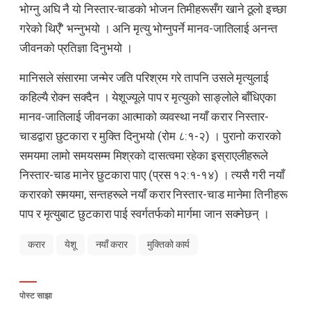
भोग्नु अघि नै यो निस्तार-चाडको भोजन तिमीहरूसँग खाने ठूलो इच्छा
गरेको थिएँ” भन्नुभयो । अनि मृत्यु भोग्नुपर्ने मानव-जातिलाई अनन्त
जीवनको प्रतिज्ञा दिनुभयो ।
मानिसले संसारमा जन्मेर जति परिश्रम गरे तापनि उसले मृत्युलाई
कहिल्यै रोक्न सक्दैन । येशूज्यूले पाप र मृत्युको साङ्लोले बाँधिएका
मानव-जातिलाई जीवनका आत्माको व्यवस्था नयाँ करार निस्तार-
चाडद्वारा छुटकारा र मुक्ति दिनुभयो (रोम ८:१-२) । पुरानो करारको
समयमा लामो समयसम्म मिश्रको दासत्वमा रहेका इस्राएलीहरूले
निस्तार-चाड मानेर छुटकारा पाए (प्रस १२:१-१४) । त्यसै गरी नयाँ
करारको समयमा, सन्तहरूले नयाँ करार निस्तार-चाड मानेमा तिनीहरू
पाप र मृत्युबाट छुटकारा पाई स्वर्गतर्फको मार्गमा जान सक्नेछन् ।
करार
येशू
नयाँ करार
मुक्तिको कार्य
पोस्ट साझा