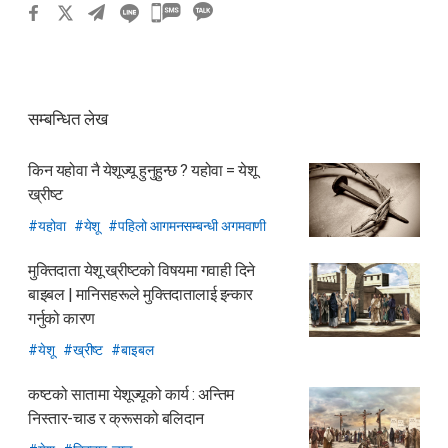
카
카
오
톡
सम्बन्धित लेख
공
유
किन यहोवा नै येशूज्यू हुनुहुन्छ ?
यहोवा = येशू
하
ख्रीष्ट
기
यहोवा
येशू
पहिलो आगमनसम्बन्धी अगमवाणी
मुक्तिदाता येशू ख्रीष्टको विषयमा गवाही दिने
बाइबल
| मानिसहरूले मुक्तिदातालाई इन्कार
गर्नुको कारण
येशू
ख्रीष्ट
बाइबल
कष्टको सातामा येशूज्यूको कार्य : अन्तिम
निस्तार-चाड र क्रूसको बलिदान