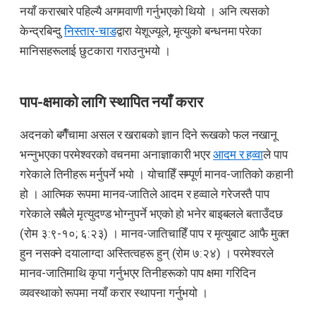
नयाँ करारबारे पहिल्यै अगमवाणी गर्नुभएको थियो । अनि त्यसको
केन्द्रबिन्दु
निस्तार-चाड
द्वारा येशूज्यूले, मृत्युको बन्धनमा परेका
मानिसहरूलाई छुटकारा गराउनुभयो ।
पाप-क्षमाको लागि स्थापित नयाँ करार
अदनको बगैँचामा असल र खराबको ज्ञान दिने रूखको फल नखानू
भन्नुभएका परमेश्वरको वचनमा अनाज्ञाकारी भएर
आदम र हव्वा
ले पाप
गरेकाले तिनीहरू मर्नुपर्ने भयो । योचाहिँ सम्पूर्ण मानव-जातिको कहानी
हो । आत्मिक रूपमा मानव-जातिले आदम र हव्वाले गरेजस्तै पाप
गरेकाले सबैले मृत्युदण्ड भोग्नुपर्ने भएको हो भनेर बाइबलले बताउँदछ
(रोम ३:९-१०; ६:२३) । मानव-जातिचाहिँ पाप र मृत्युबाट आफै मुक्त
हुन नसक्ने दयालाग्दा अस्तित्वहरू हुन् (रोम ७:२४) । परमेश्वरले
मानव-जातिमाथि कृपा गर्नुभएर तिनीहरूको पाप क्षमा गरिदिन
व्यवस्थाको रूपमा नयाँ करार स्थापना गर्नुभयो ।