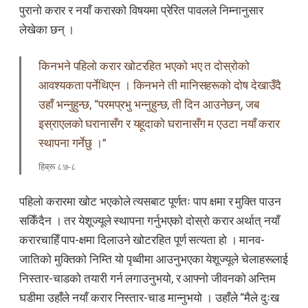
पुरानो करार र नयाँ करारको विषयमा प्रेरित पावलले निम्नानुसार
लेखेका छन् ।
किनभने पहिलो करार खोटरहित भएको भए त दोस्रोको
आवश्यकता पर्नेथिएन । किनभने ती मानिसहरूको दोष देखाउँदै
उहाँ भन्नुहुन्छ, “परमप्रभु भन्नुहुन्छ, ती दिन आउनेछन्, जब
इस्राएलको घरानासँग र यहूदाको घरानासँग म एउटा नयाँ करार
स्थापना गर्नेछु ।”
हिब्रू ८:७-८
पहिलो करारमा खोट भएकोले त्यसबाट पूर्णतः पाप क्षमा र मुक्ति पाउन
सकिँदैन । तर येशूज्यूले स्थापना गर्नुभएको दोस्रो करार अर्थात् नयाँ
करारचाहिँ पाप-क्षमा दिलाउने खोटरहित पूर्ण सत्यता हो । मानव-
जातिको मुक्तिको निम्ति यो पृथ्वीमा आउनुभएका येशूज्यूले चेलाहरूलाई
निस्तार-चाडको तयारी गर्न लगाउनुभयो, र आफ्नो जीवनको अन्तिम
घडीमा उहाँले नयाँ करार निस्तार-चाड मान्नुभयो । उहाँले “मैले दुःख