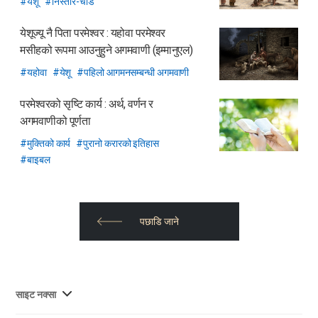
येशू
निस्तार-चाड
येशूज्यू नै पिता परमेश्वर :
यहोवा परमेश्वर
मसीहको रूपमा आउनुहुने अगमवाणी (इम्मानुएल)
यहोवा
येशू
पहिलो आगमनसम्बन्धी अगमवाणी
परमेश्वरको सृष्टि कार्य :
अर्थ, वर्णन र
अगमवाणीको पूर्णता
मुक्तिको कार्य
पुरानो करारको इतिहास
बाइबल
पछाडि जाने
사
साइट नक्सा
이