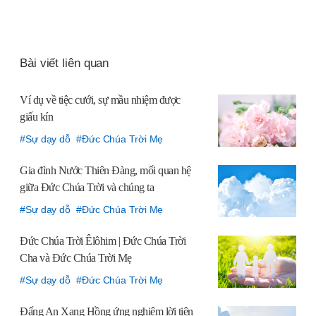
카
오
톡
Bài viết liên quan
공
유
Ví dụ về tiệc cưới,
sự mầu nhiệm được
하
giấu kín
기
Sự dạy dỗ
Đức Chúa Trời Mẹ
Gia đình Nước Thiên Đàng,
mối quan hệ
giữa Đức Chúa Trời và chúng ta
Sự dạy dỗ
Đức Chúa Trời Mẹ
Đức Chúa Trời Êlôhim
| Đức Chúa Trời
Cha và Đức Chúa Trời Mẹ
Sự dạy dỗ
Đức Chúa Trời Mẹ
Đấng An Xang Hồng ứng nghiệm lời tiên