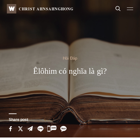
WATV
Search
CHRIST AHNSAHNGHONG
Hỏi Đáp
Êlôhim có nghĩa là gì?
Share post
카
카