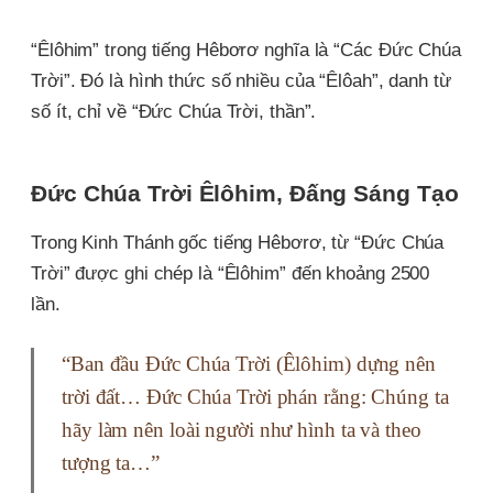
오
톡
공
“Êlôhim” trong tiếng Hêbơrơ nghĩa là “Các Đức Chúa
유
Trời”. Đó là hình thức số nhiều của “Êlôah”, danh từ
số ít, chỉ về “Đức Chúa Trời, thần”.
Đức Chúa Trời Êlôhim, Đấng Sáng Tạo
Trong Kinh Thánh gốc tiếng Hêbơrơ, từ “Đức Chúa
Trời” được ghi chép là “Êlôhim” đến khoảng 2500
lần.
“Ban đầu Đức Chúa Trời (Êlôhim) dựng nên
trời đất… Đức Chúa Trời phán rằng: Chúng ta
hãy làm nên loài người như hình ta và theo
tượng ta…”