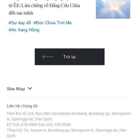
tri Êli | Làm chứng về Đấng Cứu Chúa
đến sau mình
Sự dạy dỗ
Đức Chúa Trời Mẹ
An Xang Hồng
Trở lại
사
Site Map
이
트
Liên hệ chúng tôi
맵
Hòm thư số 119, Bưu điện Seongnam Bundang, Bundang-gu, Seongnam-
전
si, Gyeonggi-do, Hàn Quốc
ĐT: 031-478-6800 Fax: 031-738-5998
체
Tổng Hội: 50, Sunae-ro, Bundang-gu, Seongnam-si, Gyeonggi-do, Hàn
보
Quốc