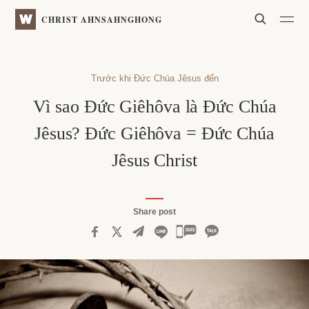
WATV
Search
CHRIST AHNSAHNGHONG
Trước khi Đức Chúa Jêsus đến
Vì sao Đức Giêhôva là Đức Chúa
Jêsus? Đức Giêhôva = Đức Chúa
Jêsus Christ
Share post
카
카
오
톡
공
유
하