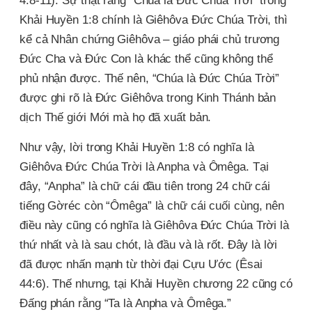
4:8-11). Sự thật rằng “Chúa là Đức Chúa Trời” trong
Khải Huyền 1:8 chính là Giêhôva Đức Chúa Trời, thì
kể cả Nhân chứng Giêhôva – giáo phái chủ trương
Đức Cha và Đức Con là khác thể cũng không thể
phủ nhận được. Thế nên, “Chúa là Đức Chúa Trời”
được ghi rõ là Đức Giêhôva trong Kinh Thánh bản
dịch Thế giới Mới mà họ đã xuất bản.
Như vậy, lời trong Khải Huyền 1:8 có nghĩa là
Giêhôva Đức Chúa Trời là Anpha và Ômêga. Tại
đây, “Anpha” là chữ cái đầu tiên trong 24 chữ cái
tiếng Gờréc còn “Ômêga” là chữ cái cuối cùng, nên
điều này cũng có nghĩa là Giêhôva Đức Chúa Trời là
thứ nhất và là sau chót, là đầu và là rốt. Đây là lời
đã được nhấn mạnh từ thời đại Cựu Ước (Êsai
44:6). Thế nhưng, tại Khải Huyền chương 22 cũng có
Đấng phán rằng “Ta là Anpha và Ômêga.”