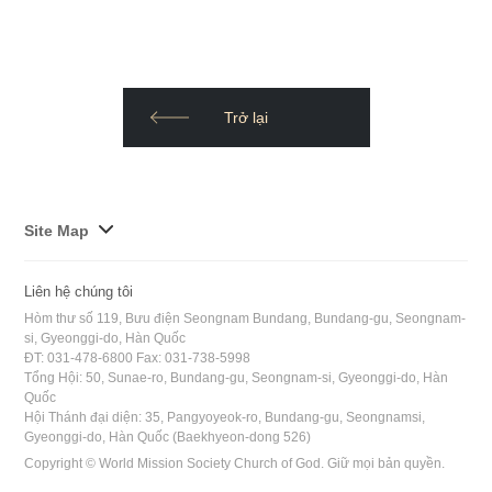
Trở lại
사
Site Map
이
트
Liên hệ chúng tôi
맵
Hòm thư số 119, Bưu điện Seongnam Bundang, Bundang-gu, Seongnam-
전
si, Gyeonggi-do, Hàn Quốc
ĐT: 031-478-6800 Fax: 031-738-5998
체
Tổng Hội: 50, Sunae-ro, Bundang-gu, Seongnam-si, Gyeonggi-do, Hàn
보
Quốc
기
Hội Thánh đại diện: 35, Pangyoyeok-ro, Bundang-gu, Seongnamsi,
Gyeonggi-do, Hàn Quốc (Baekhyeon-dong 526)
Copyright © World Mission Society Church of God. Giữ mọi bản quyền.