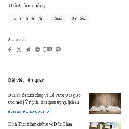
Thánh làm chứng.
Lời tiên tri Sơ Lâm
Jêsus
Giêhôva
Share post
카
카
오
톡
Bài viết liên quan
공
유
Bữa ăn tối cuối cùng và Lễ Vượt Qua giao
하
ước mới | Ý nghĩa, tầm quan trọng, lịch sử
기
Jêsus
Giao ước mới
Kinh Thánh làm chứng về Đức Chúa