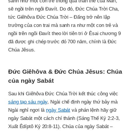
sanh như một con trẻ thông qua thân thể của Mari,
sẽ ngồi trên ngôi Đavít. Do đó, Đức Chúa Trời Cha,
tức Giêhôva Đức Chúa Trời – Đấng trở nên lập
trường của con trai mà sanh ra như một con trẻ và
ngồi trên ngôi Đavít theo lời tiên tri ở Êsai chương 9
đã được ghi chép trước đó 700 năm, chính là Đức
Chúa Jêsus.
Đức Giêhôva & Đức Chúa Jêsus: Chúa
của ngày Sabát
Sau khi Giêhôva Đức Chúa Trời kết thúc công việc
sáng tạo sáu ngày
, Ngài chế định ngày thứ bảy mà
Ngài nghỉ ngơi là
ngày Sabát
và phán lệnh hãy giữ
ngày Sabát một cách chí thánh (Sáng Thế Ký 2:2-3,
Xuất Êdíptô Ký 20:8-11). Chúa của ngày Sabát –