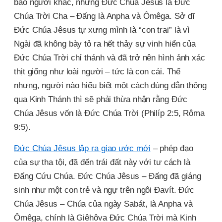
bao người khác, nhưng Đức Chúa Jêsus là Đức
Chúa Trời Cha – Đấng là Anpha và Ômêga. Sở dĩ
Đức Chúa Jêsus tự xưng mình là “con trai” là vì
Ngài đã không bày tỏ ra hết thảy sự vinh hiển của
Đức Chúa Trời chí thánh và đã trở nên hình ảnh xác
thịt giống như loài người – tức là con cái. Thế
nhưng, người nào hiểu biết một cách đúng đắn thông
qua Kinh Thánh thì sẽ phải thừa nhận rằng Đức
Chúa Jêsus vốn là Đức Chúa Trời (Philíp 2:5, Rôma
9:5).
Đức Chúa Jêsus lập ra giao ước mới
– phép đạo
của sự tha tội, đã đến trái đất này với tư cách là
Đấng Cứu Chúa. Đức Chúa Jêsus – Đấng đã giáng
sinh như một con trẻ và ngự trên ngôi Đavít. Đức
Chúa Jêsus – Chúa của ngày Sabát, là Anpha và
Ômêga, chính là Giêhôva Đức Chúa Trời mà Kinh