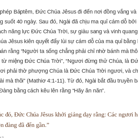
u phép Báptêm, Đức Chúa Jêsus đi đến nơi đồng vắng và
ng suốt 40 ngày. Sau đó, Ngài đã chịu ma quỉ cám dỗ bởi 
ách năng lực Ðức Chúa Trời, sự giàu sang và vinh quang
úa Jêsus kiên quyết đẩy lùi sự cám dỗ của ma quỉ bằng 
n rằng “Người ta sống chẳng phải chỉ nhờ bánh mà thô
ra từ miệng Ðức Chúa Trời”, “Ngươi đừng thử Chúa, là Ð
ơi phải thờ phượng Chúa là Ðức Chúa Trời ngươi, và ch
i mà thôi” (Mathiơ 4:1-11). Từ đó, Ngài bắt đầu truyền 
Đàng bằng cách kêu lên rằng “Hãy ăn năn”.
c đó, Đức Chúa Jêsus khởi giảng dạy rằng: Các ngươi hã
ên đàng đã đến gần.”