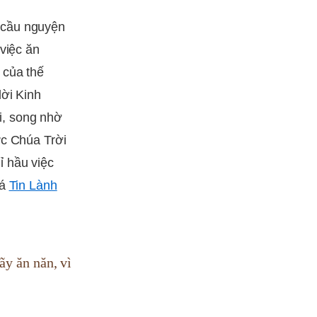
 cầu nguyện
việc ăn
 của thế
lời Kinh
i, song nhờ
ức Chúa Trời
ỉ hầu việc
bá
Tin Lành
y ăn năn, vì