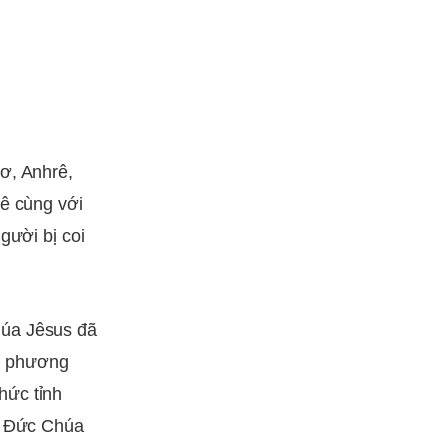
ơ, Anhrê,
lê cùng với
gười bị coi
húa Jêsus đã
à phương
hức tỉnh
ủa Đức Chúa