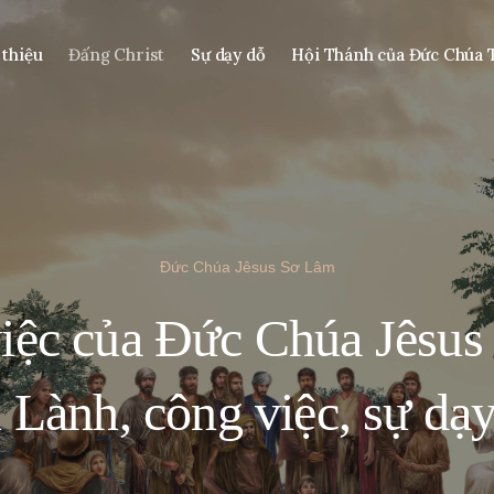
 thiệu
Đấng Christ
Sự dạy dỗ
Hội Thánh của Đức Chúa 
Đức Chúa Jêsus Sơ Lâm
iệc của Đức Chúa Jêsus C
 Lành, công việc, sự dạ