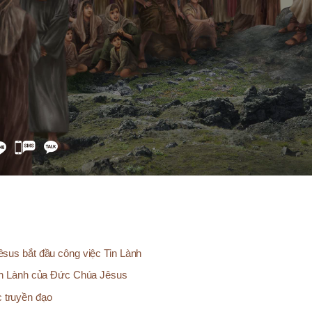
카
카
오
톡
공
유
sus bắt đầu công việc Tin Lành
in Lành của Đức Chúa Jêsus
 truyền đạo