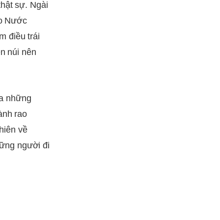
hật sự. Ngài
ào Nước
 điều trái
ên núi nên
ủa những
ành rao
hiên về
ững người đi