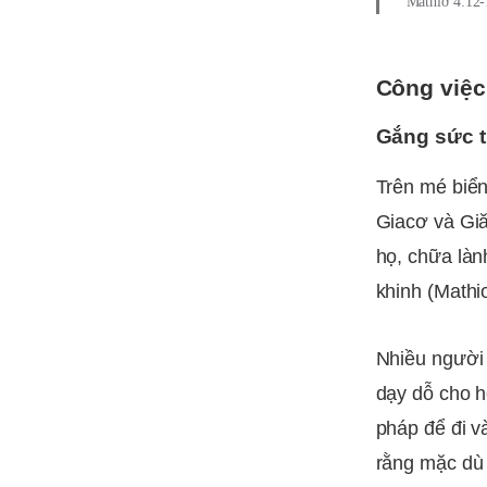
Mathiơ 4:12-
Công việc
Gắng sức t
Trên mé biển
Giacơ và Giă
họ, chữa làn
khinh (Mathi
Nhiều người 
dạy dỗ cho 
pháp để đi v
rằng mặc dù 