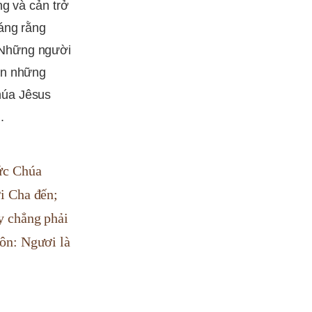
ng và cản trở
báng rằng
 Những người
òn những
húa Jêsus
.
ức Chúa
ởi Cha đến;
y chẳng phải
gôn: Ngươi là