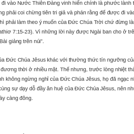
 đi vào Nước Thiên Đàng vinh hiển chính là phước lành t
ng phải coi chừng tiên tri giả và phán rằng để được đi v
hì phải làm theo ý muốn của Đức Chúa Trời chứ đừng làm
athiơ 7:15-23). Vì những lời này được Ngài ban cho ở tr
Bài giảng trên núi”.
của Đức Chúa Jêsus khác với thường thức tín ngưỡng c
đương thời ở nhiều mặt. Thế nhưng, trước lòng nhiệt th
nh không ngừng nghỉ của Đức Chúa Jêsus, họ đã ngạc n
cùng sự dạy dỗ đầy ân huệ của Đức Chúa Jêsus, nên nh
ày càng đông.