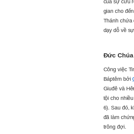
của sự cứu r
gian cho đến
Thánh chứa đ
dạy dỗ về sự
Đức Chúa 
Công việc Ti
Báptêm bởi
Giuđê và Hêr
tội cho nhiề
6). Sau đó, 
đã làm chứn
trông đợi.