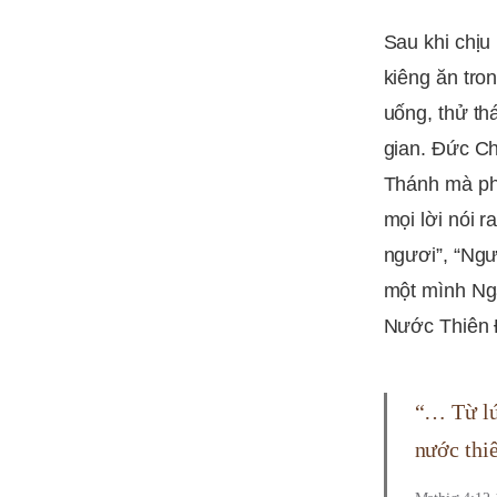
Sau khi chị
kiêng ăn tro
uống, thử th
gian. Đức Ch
Thánh mà phá
mọi lời nói 
ngươi”, “Ngư
một mình Ngà
Nước Thiên 
“… Từ lú
nước thi