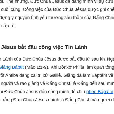
ỗi. Thế nhưng, Đức Chúa Jêsus đã dâng mình vì sự cứu 
 cuối cùng. Công việc của Đức Chúa Jêsus được ghi ché
ựng y nguyên tình yêu thương sâu thẳm của Đấng Chris
 cứu rỗi.
Jêsus bắt đầu công việc Tin Lành
n Lành của Đức Chúa Jêsus được bắt đầu từ sau khi Ngà
Giăng Báptít
(Mác 1:1-9). Khi Bônxơ Philát làm quan tổn
ốt Antiba đang cai trị xứ Galilê, Giăng đã làm Báptêm v
u người và rao giảng về Đấng Christ, là Đấng đến sau mìn
khi Đức Chúa Jêsus đến cùng mình để chịu
phép Báptêm
g rằng Đức Chúa Jêsus chính là Đấng Christ mà người 