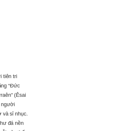
 tiên tri
rằng “Đức
raên” (Êsai
 người
 và sỉ nhục.
như đá nền