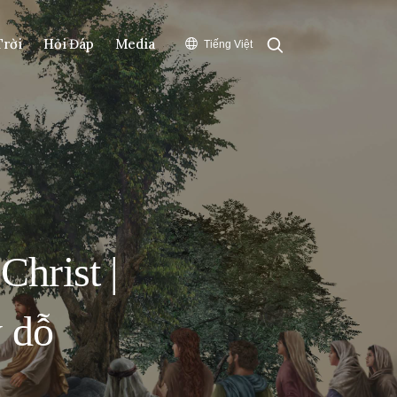
Search
Trời
Hỏi Đáp
Media
Tiếng Việt
hrist |
y dỗ