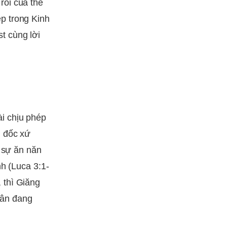
rỗi của thế
p trong Kinh
t cùng lời
i chịu phép
g đốc xứ
ề sự ăn năn
h (Luca 3:1-
, thì Giăng
dân đang