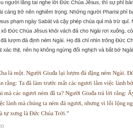
u người lắng tai nghe lời Đức Chúa Jêsus, thì sự phỉ bá
ài càng trở nên nghiêm trọng. Những người Pharisi phỉ 
sus phạm ngày Sabát và cậy phép chúa quỉ mà trừ quỉ.
 xô Đức Chúa Jêsus khỏi vách đá cho Ngài rơi xuống, c
 đã lượm đá định ném Ngài. Họ đã chỉ nhìn trông Đức C
 xác thịt, nên họ không ngừng đối nghịch và bắt bớ Ngài
Cha là một. Người Giuđa lại lượm đá đặng ném Ngài. Ð
án rằng: Ta đã làm trước mắt các ngươi lắm việc lành b
hi mà các ngươi ném đã ta? Người Giuđa trả lời rằng: Ấ
iệc lành mà chúng ta ném đá ngươi, nhưng vì lỗi lộng n
à tự xưng là Ðức Chúa Trời.”
-33