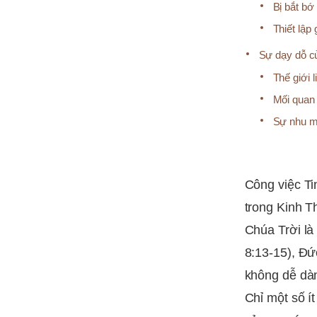
Bị bắt bớ
Thiết lập
Sự dạy dỗ c
Thế giới 
Mối quan 
Sự nhu m
Công việc T
trong Kinh T
Chúa Trời là
8:13-15), Đứ
không dễ dàn
Chỉ một số í