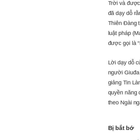
Trời và được
đã dạy dỗ rằ
Thiên Đàng t
luật pháp (M
được gọi là “
Lời dạy dỗ 
người Giuđa 
giảng Tin Là
quyền năng 
theo Ngài ng
Bị bắt bớ