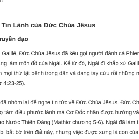
17
 Tin Lành của Đức Chúa Jêsus
ruyền đạo
 Galilê, Đức Chúa Jêsus đã kêu gọi người đánh cá Phier
ng làm môn đồ của Ngài. Kể từ đó, Ngài đi khắp xứ Gali
h mọi thứ tật bệnh trong dân và dang tay cứu rỗi những n
ơ 4:23-25).
đã nhóm lại để nghe tin tức về Đức Chúa Jêsus. Đức C
họ tám điều phước lành mà Cơ Đốc nhân được hưởng v
ào Nước Thiên Đàng (Mathiơ chương 5-6). Ngài đã làm t
bị bắt bớ trên đất này, nhưng việc được xưng là con c