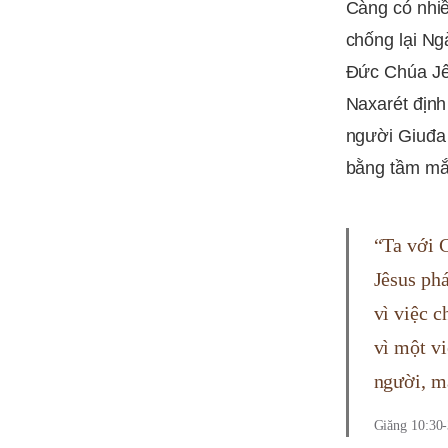
Càng có nhiề
chống lại Ng
Đức Chúa Jê
Naxarét định
người Giuđa
bằng tầm mắt
“Ta với 
Jêsus ph
vì việc c
vì một v
người, m
Giăng 10:30