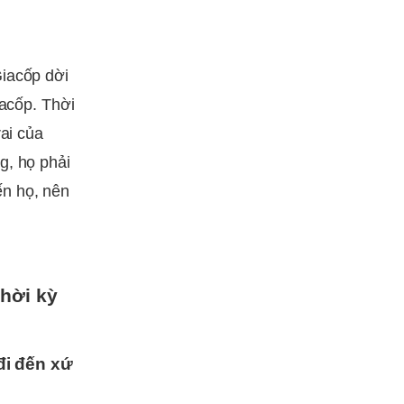
Giacốp dời
iacốp. Thời
rai của
g, họ phải
ến họ, nên
hời kỳ
đi đến xứ