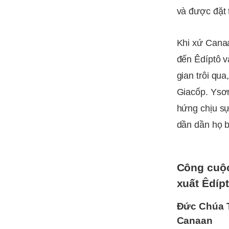
và được đặt 
Khi xứ Canaa
đến Êdíptô v
gian trôi qu
Giacốp. Ysơr
hứng chịu sự
dần dần họ bị
Công cuộc
xuất Êdíp
Đức Chúa T
Canaan