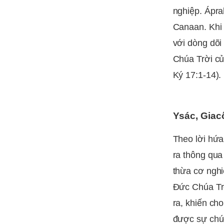
nghiệp. Ápra
Canaan. Khi
với dòng dõi
Chúa Trời củ
Ký 17:1-14).
Ysác, Giac
Theo lời hứa
ra thông qua
thừa cơ nghi
Đức Chúa Tr
ra, khiến c
được sự chú