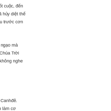
ốt cuộc, đến
 hủy diệt thế
àu trước cơn
u ngạo mà
Chúa Trời
ọ không nghe
ứ Canhđê.
n làm cơ