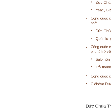
Đức Chúa
Ysác, Gi
Công cuộc c
nhất
Đức Chúa 
Quên lời 
Công cuộc c
phu tù trở về
Salômôn t
Trở thành
Công cuộc c
Giêhôva Đức
Đức Chúa Trờ