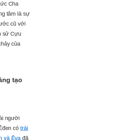
 Đức Cha
ng tâm là sự
ước cũ với
ch sử Cựu
chảy của
áng tạo
ài người
 Êđen có
trái
 và Êva
đã