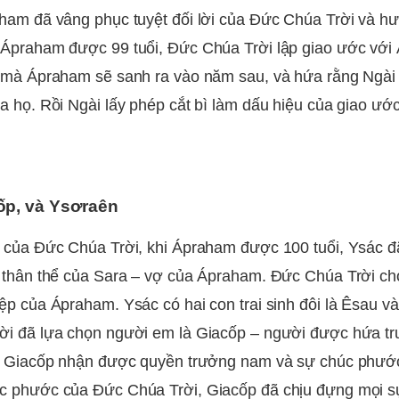
ham đã vâng phục tuyệt đối lời của Đức Chúa Trời và h
 Ápraham được 99 tuổi, Đức Chúa Trời lập giao ước với
 mà Ápraham sẽ sanh ra vào năm sau, và hứa rằng Ngài
a họ. Rồi Ngài lấy phép cắt bì làm dấu hiệu của giao ướ
ốp, và Ysơraên
 của Đức Chúa Trời, khi Ápraham được 100 tuổi, Ysác 
 thân thể của Sara – vợ của Ápraham. Đức Chúa Trời ch
ệp của Ápraham. Ysác có hai con trai sinh đôi là Êsau v
ời đã lựa chọn người em là Giacốp – người được hứa tr
ho Giacốp nhận được quyền trưởng nam và sự chúc phướ
c phước của Đức Chúa Trời, Giacốp đã chịu đựng mọi s