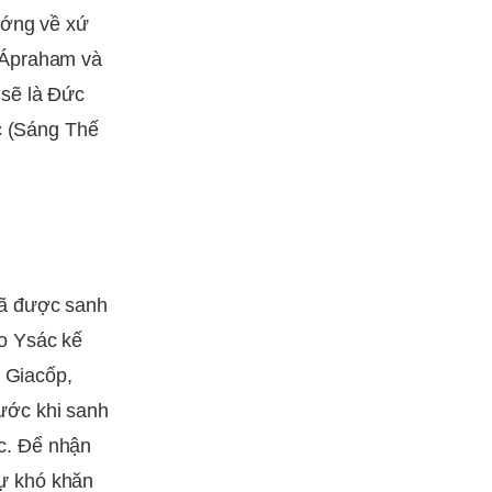
ướng về xứ
 Ápraham và
 sẽ là Đức
c (Sáng Thế
đã được sanh
o Ysác kế
à Giacốp,
ước khi sanh
c. Để nhận
ự khó khăn