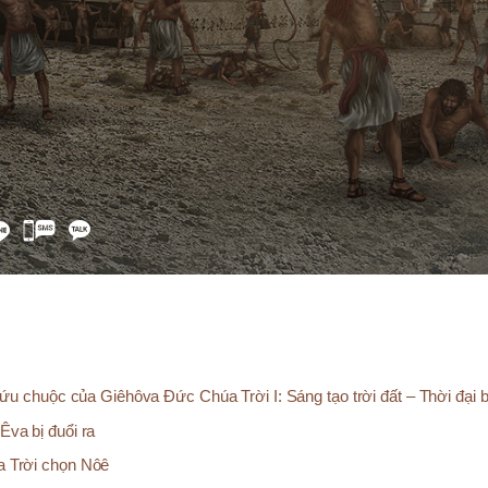
카
카
오
톡
공
유
u chuộc của Giêhôva Đức Chúa Trời I: Sáng tạo trời đất – Thời đại b
va bị đuổi ra
 Trời chọn Nôê