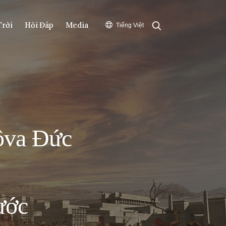
Search
Trời
Hỏi Đáp
Media
Tiếng Việt
ôva Đức
ước