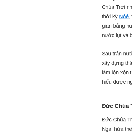
Chúa Trời nh
thời kỳ
Nôê
,
gian bằng nư
nước lụt và 
Sau trận nướ
xây dựng th
làm lộn xộn 
hiểu được n
Đức Chúa T
Đức Chúa Tr
Ngài hứa th