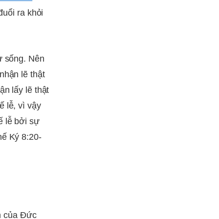
đuổi ra khỏi
sự sống. Nên
nhận lẽ thật
n lấy lẽ thật
 lễ, vì vậy
 lễ bởi sự
hế Ký 8:20-
n của Đức