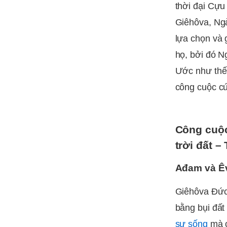
thời đại Cựu
Giêhôva, Ngà
lựa chọn và 
họ, bởi đó N
Ước như thế,
công cuộc c
Công cuộc
trời đất –
Ađam và Êv
Giêhôva Đức 
bằng bụi đất
sự sống
mà c