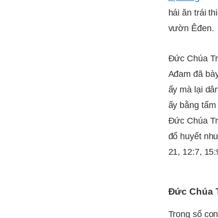
hái ăn trái t
vườn Êđen.
Đức Chúa Trờ
Ađam đã bày 
ấy mà lại dâ
ấy bằng tấm 
Đức Chúa Trờ
đổ huyết như
21, 12:7, 15:
Đức Chúa 
Trong số co