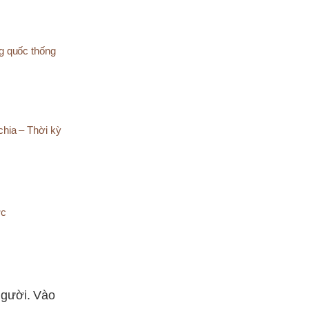
g quốc thống
hia – Thời kỳ
ớc
người. Vào