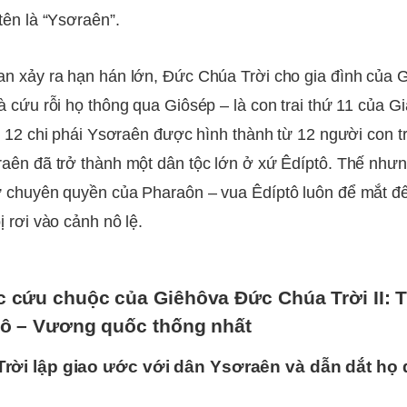
tên là “Ysơraên”.
n xảy ra hạn hán lớn, Đức Chúa Trời cho gia đình của 
à cứu rỗi họ thông qua Giôsép – là con trai thứ 11 của G
a, 12 chi phái Ysơraên được hình thành từ 12 người con t
aên đã trở thành một dân tộc lớn ở xứ Êdíptô. Thế nhưn
 chuyên quyền của Pharaôn – vua Êdíptô luôn để mắt đ
 rơi vào cảnh nô lệ.
 cứu chuộc của Giêhôva Đức Chúa Trời II: T
tô – Vương quốc thống nhất
rời lập giao ước với dân Ysơraên và dẫn dắt họ 