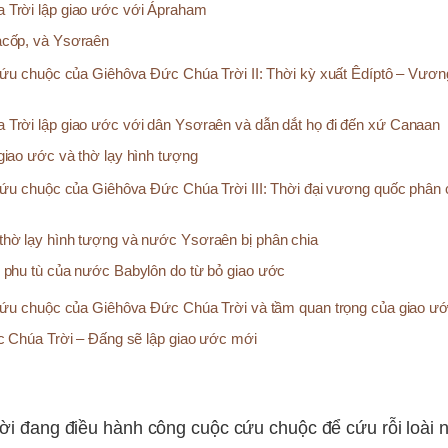
 Trời lập giao ước với Ápraham
acốp, và Ysơraên
ứu chuộc của Giêhôva Đức Chúa Trời II: Thời kỳ xuất Êdíptô – Vươn
Trời lập giao ước với dân Ysơraên và dẫn dắt họ đi đến xứ Canaan
giao ước và thờ lạy hình tượng
ứu chuộc của Giêhôva Đức Chúa Trời III: Thời đại vương quốc phân c
hờ lạy hình tượng và nước Ysơraên bị phân chia
 phu tù của nước Babylôn do từ bỏ giao ước
ứu chuộc của Giêhôva Đức Chúa Trời và tầm quan trọng của giao ư
 Chúa Trời – Đấng sẽ lập giao ước mới
i đang điều hành công cuộc cứu chuộc để cứu rỗi loài 