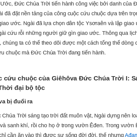
 Ước, Đức Chúa Trời tiến hành công việc bởi danh của
i đã đặt nền tảng của công cuộc cứu chuộc dựa trên trọ
giao ước. Ngài đã lựa chọn dân tộc Ysơraên và lập giao 
gài cứu rỗi những người giữ gìn giao ước. Thông qua lị
 chúng ta có thể theo dõi được một cách tổng thể dòng 
ứu chuộc mà Đức Chúa Trời đang tiến hành.
 cứu chuộc của Giêhôva Đức Chúa Trời I: S
 Thời đại bộ tộc
a bị đuổi ra
Chúa Trời sáng tạo trời đất muôn vật, Ngài dựng nên lo
 và sanh khí, rồi cho họ ở trong vườn Êđen. Trong vườn
hỉ cần ăn vào thì được sự sống đời đời, thế nhưng
Ađam