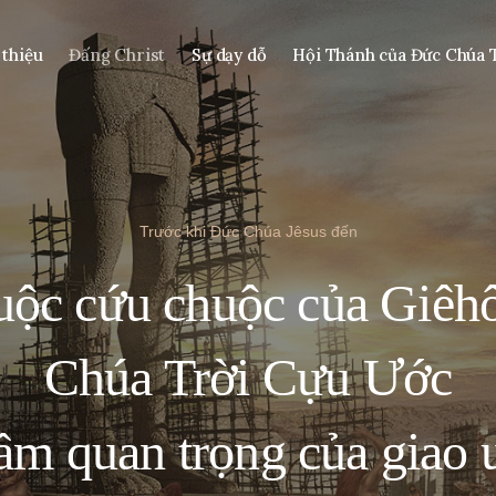
 thiệu
Đấng Christ
Sự dạy dỗ
Hội Thánh của Đức Chúa 
Trước khi Đức Chúa Jêsus đến
uộc cứu chuộc của Giêh
Chúa Trời Cựu Ước
Tầm quan trọng của giao 