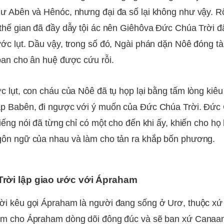
ư Abên và Hênóc, nhưng đại đa số lại không như vậy. R
 thế gian đã đầy dẫy tội ác nên Giêhôva Đức Chúa Trời đã
ớc lụt. Dầu vậy, trong số đó, Ngài phán dặn Nôê đóng t
ban cho ân huệ được cứu rỗi.
c lụt, con cháu của Nôê đã tụ họp lại bằng tấm lòng kiê
áp Babên, đi ngược với ý muốn của Đức Chúa Trời. Đức 
tiếng nói đã từng chỉ có một cho đến khi ấy, khiến cho h
gôn ngữ của nhau và làm cho tản ra khắp bốn phương.
rời lập giao ước với Ápraham
ời kêu gọi Ápraham là người đang sống ở Urơ, thuộc x
êm cho Ápraham dòng dõi đông đúc và sẽ ban xứ Canaa