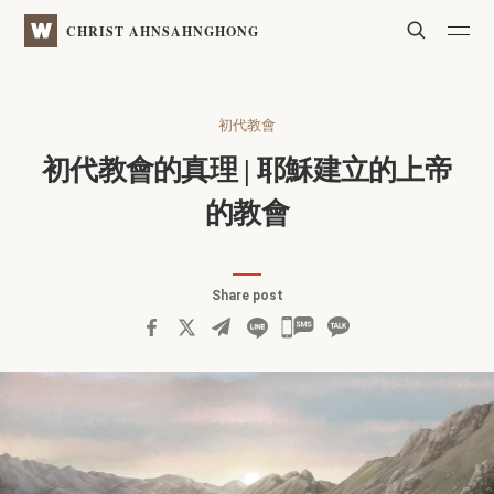
WATV
Search
CHRIST AHNSAHNGHONG
初代教會
初代教會的真理
| 耶穌建立的上帝
的教會
Share post
카
카
오
톡
공
유
하
기