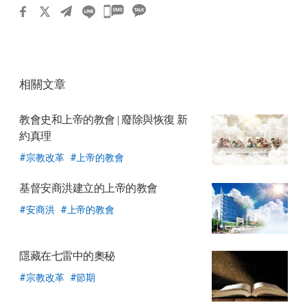
카
카
오
톡
相關文章
공
유
教會史和上帝的教會
| 廢除與恢復 新
하
約真理
기
宗教改革
上帝的教會
基督安商洪建立的上帝的教會
安商洪
上帝的教會
隱藏在七雷中的奧秘
宗教改革
節期