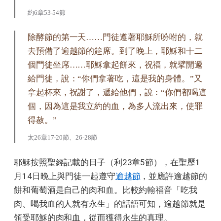
約6章53-54節
除酵節的第一天……門徒遵著耶穌所吩咐的，就
去預備了逾越節的筵席。到了晚上，耶穌和十二
個門徒坐席……耶穌拿起餅來，祝福，就擘開遞
給門徒，說：“你們拿著吃，這是我的身體。”又
拿起杯來，祝謝了，遞給他們，說：“你們都喝這
個，因為這是我立約的血，為多人流出來，使罪
得赦。”
太26章17-20節、26-28節
耶穌按照聖經記載的日子（利23章5節），在聖歷1
月14日晚上與門徒一起遵守
逾越節
，並應許逾越節的
餅和葡萄酒是自己的肉和血。比較約翰福音「吃我
肉、喝我血的人就有永生」的話語可知，逾越節就是
領受耶穌的肉和血，從而獲得永生的真理。