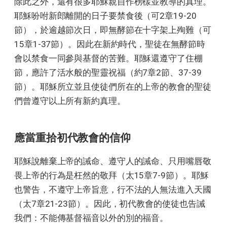
除此之外，還有很多耶穌親自作榜樣並教導的真理。
耶穌吩咐新郎離開的日子要禁食後（可2章19-20
節），於逾越節次日，即無酵節在十字架上殉難（可
15章1-37節）。因此在新約時代，聖徒在無酵節時
會以禁食一同參與基督的苦難。耶穌還遵守了住棚
節，應許了活水般的聖靈祝福（約7章2節、37-39
節）。耶穌所立並且使徒們所在的上帝的教會的聖徒
們曾遵守以上所有新約真理。
應當重拾初代教會的信仰
耶穌說離棄上帝的誡命、遵守人的誡命、只用嘴唇敬
畏上帝的行為是枉然的敬拜（太15章7-9節）。耶穌
也警告，不遵守上帝旨意，行不法的人無法進入天國
（太7章21-23節）。因此，初代教會的使徒也告誡
我們：不能傳基督福音以外的別的福音。