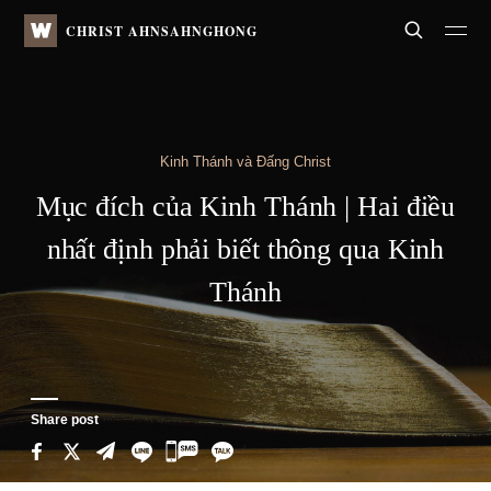
WATV
Search
CHRIST AHNSAHNGHONG
Kinh Thánh và Đấng Christ
Mục đích của Kinh Thánh
| Hai điều
nhất định phải biết thông qua Kinh
Thánh
Share post
카
카